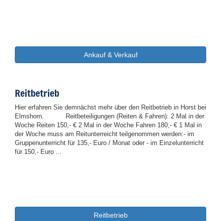
Praxis: Springen mittwochs/ Dressur im Unterricht
(Kosten pro Unterrichtsstunde)
Prüfung am 30.05.26, Reitabzeichen 10, 9, 8, 7, 6, 5
und Longierabzeichen 1+2
Schnupperfahrkurs für Kinder und Erwachsene
06. – 09.07.26
Ankauf & Verkauf
von 11.00 bis 15.00 Uhr
Schnupperfahrkurs für Kinder und Erwachsene
10. – 13.08.26
Reitbetrieb
von 11.00 bis 15.00 Uhr
Hier erfahren Sie demnächst mehr über den Reitbetrieb in Horst bei
Elmshorn. Reitbeteiligungen (Reiten & Fahren): 2 Mal in der
Kutschenführerschein A und alle Fahrabzeichen
ab. 31.08.26
Woche Reiten 150,- € 2 Mal in der Woche Fahren 180,- € 1 Mal in
Prüfung am 23.10.2026
der Woche muss am Reitunterreicht teilgenommen werden:- im
Gruppenunterricht für 135,- Euro / Monat oder - im Einzelunterricht
Doppellongenkurs
20.11. – 22.11.26
für 150,- Euro ...
Weihnachtsfeier ab 16.00 Uhr
28.11.26
Reitbetrieb