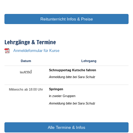
Reitunterricht Infos & Preise
Lehrgänge & Termine
Anmeldeformular für Kurse
Datum
Lehrgang
end
Schnuppertag Kutsche fahren
lauf
Anmeldung bitte bei Sara Schulz
Springen
Mittwochs ab 18:00 Uhr
in zweier Gruppen
Anmeldung bitte bei Sara Schulz
Gruppenfahrunterricht
Donnerstags ab 18:00 Uhr
Alle Termine & Infos
Anmeldung bitte bei Sara Schulz